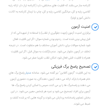
کارنامه ساز می باشد که قابلیت های مختلفی دارد (کارنامه تراز دار، ارائه رتبه
کلاسی، پایه و کل، میانگین کلاسی، پایه و کل، چاپ یا ارسال کارنامه به اکانت
دانش آموز و اولیا)
امنیت آزمون
برقراری امنیت آزمون (جهت جلوگیری از تقلب) با استفاده از تمهیداتی که از
قبل پیش بینی شده است. رندوم بودن شماره سوال: اگر این قابلیت فعال
شود شماره سوالات برای دانش آموزان مختلف با هم متفاوت است. در نتیجه
تخلف در آزمون دشوار می شود. عدم بازگشت به سوال قبل: اگر این قابلیت
همراه با قابلیت قبلی فعال شود امکان تقلب تقریبا صفر می شود.
تصحیح پاسخ برگ فیزیکی
به این قابلیت "آزمون آفلاین" نیز گفته می شود. سامانه
مدیار
پاسخ برگ های
خام همراه با بارکد ارائه می دهد، آزمون دهندگان، به صورت حضوری آزمون
می دهند و پاسخبرگ ها را پر می کنند، سپس با اسکن کردن پاسخ برگ ها
آزمون برای افراد تصحیح می شود و نمره هر شخص معین می شود. در این
بخش تصاویر پاسخنامه پردازش می شوند و گزینه هایی که پر شده کشف و
ضبط می شوند.