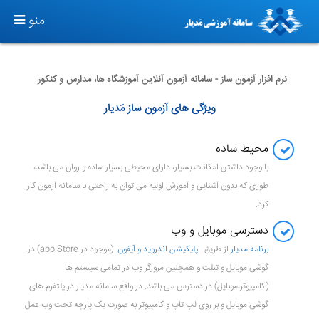
T
منو
O
G
G
نرم افزار آزمون ساز - سامانه آزمون آنلاین آموزشگاه ها، مدارس و کنکور
L
ویژگی های آزمون ساز مَدیار
E
N
محیط ساده
A
V
با وجود داشتن امکانات بسیار، دارای محیطی بسیار ساده و روان می باشد،
I
طوری که بدون آشنایی و آموزش اولیه می توان به راحتی با سامانه آزمون کار
G
کرد.
A
دسترسی موبایل و وب
T
برنامه مدیار
از طریق
اپلیکیشن اندروید و آیفون
(موجود در app Store) در
I
گوشی موبایل و تبلت و همچنین مرورگر وب در تمامی سیستم ها
O
(کامپیوتر،موبایل) در دسترس می باشد. در واقع سامانه مدیار در پلتفرم های
N
گوشی موبایل و بر روی لپ تاپ و کامپیوتر به صورت یک پارچه تحت وب عمل