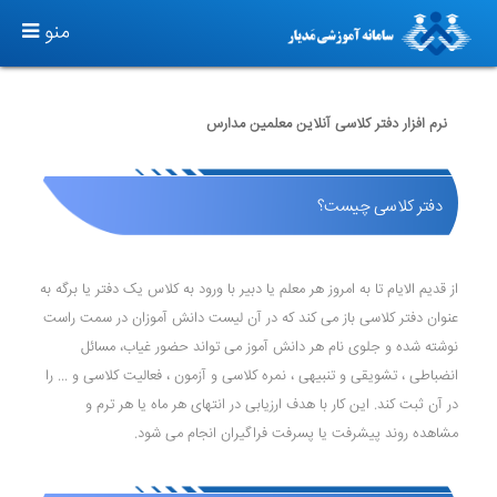
T
منو
O
G
G
نرم افزار دفتر کلاسی آنلاین معلمین مدارس
L
E
N
دفتر کلاسی چیست؟
A
V
I
از قدیم الایام تا به امروز هر معلم یا دبیر با ورود به کلاس یک دفتر یا برگه به
G
عنوان دفتر کلاسی باز می کند که در آن لیست دانش آموزان در سمت راست
A
نوشته شده و جلوی نام هر دانش آموز می تواند حضور غیاب، مسائل
T
انضباطی ، تشویقی و تنبیهی ، نمره کلاسی و آزمون ، فعالیت کلاسی و ... را
I
در آن ثبت کند. این کار با هدف ارزیابی در انتهای هر ماه یا هر ترم و
O
مشاهده روند پیشرفت یا پسرفت فراگیران انجام می شود.
N