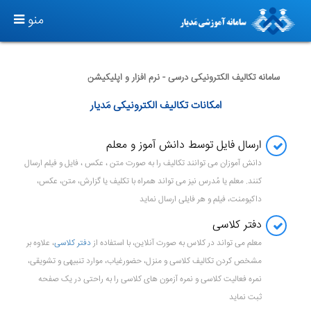
T
منو
O
G
G
سامانه تکالیف الکترونیکی درسی - نرم افزار و اپلیکیشن
L
امکانات تکالیف الکترونیکی مَدیار
E
N
ارسال فایل توسط دانش آموز و معلم
A
V
دانش آموزان می توانند تکالیف را به صورت متن ، عکس ، فایل و فیلم ارسال
I
کنند. معلم یا مُدرس نیز می تواند همراه با تکلیف یا گزارش، متن، عکس،
G
داکیومنت، فیلم و هر فایلی ارسال نماید
A
دفتر کلاسی
T
معلم می تواند در کلاس به صورت آنلاین، با استفاده از
دفتر کلاسی
، علاوه بر
I
مشخص کردن تکالیف کلاسی و منزل، حضورغیاب، موارد تنبیهی و تشویقی،
O
نمره فعالیت کلاسی و نمره آزمون های کلاسی را به راحتی در یک صفحه
N
ثبت نماید