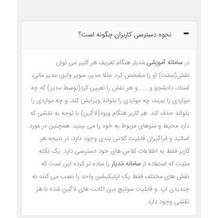
نحوه دسترسی کاربران چگونه است؟
در
سامانه آموزشی
مَدیار هنگام تعریف هر کاربر می توان
نقش(سِمَت) او را مشخص کرد. مثلا مدیر، سوپر وایزر، مدیر مالی،
استاد، دانشجو و ... . و هر نقش را تعیین کرد(توسط مدیر) که چه
مواردی را ببیند، چه مواردی را بتواند ویرایش کند، و چه مواردی را
بتواند حذف کند. هر کاربر هنگام ورود(لاگین) با توجه به نقشی که
دارد محیط و منوهای مربوط به خود را می بینید. همچنین در مورد
اساتید و فراگیران قابلیت کلاس بندی وجود دارد، در نتیجه هر
کاربر فقط به اطلاعات کلاس های خود دسترسی دارد. یک نکته
مثبت که استفاده از
سامانه مَدیار
را ساده تر کرده این است که
نقش های مختلف فقط یک اپلیکیشن واحد را نصب می کنند نه
چندیدن اپ. و قابلیت سوئیچ بین اکانت های لاگین شده با هر
نقشی وجود دارد.