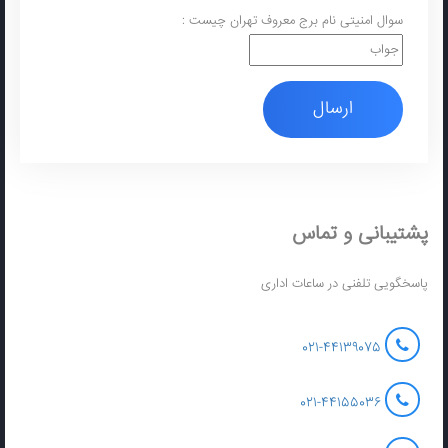
سوال امنیتی
نام برج معروف تهران چیست :
ارسال
پشتیبانی و تماس
پاسخگویی تلفنی در ساعات اداری
021-44139075
021-44155036