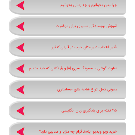
چرا رمان بخوانیم و چه رمانی بخوانیم
آموزش نویسندگی مسیری برای موفقیت
تأثیر انتخاب دبیرستان خوب در قبولی کنکور
تفاوت گوشی سامسونگ سری ‏M‏ و ‏A نکاتی که باید بدانیم
معرفی کامل انواع شاخه های حسابداری
25 نکته برای یادگیری زبان انگلیسی
خرید ویو ویدیو اینستاگرام چه مزایا و معایبی دارد؟