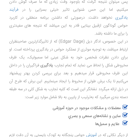
پس میتوان نتیجه گرفت که باوجود وقت زیادی که ما صرف گوش دادن
میکنیم، اما این حس شنوایی تاثیر خیلی بسزایی را در
فرآیند
یادگیری
نخواهد داشت. درصورتی که داشتن برنامه منطقى در کاربرد
حواس گوناگون ازقبیل بينايى قادر به این میباشد که نتیجه های مفيدترى
را برای ما داشته باشد.
در اين خصوص، ادگار ديل (Edgar Dage) که از تاثیرگذارترین صاحبنظران
ارتباط میباشد، به توجيه موثری از عملکرد حواس در يادگيرى پرداخته است. او
برای دادن نظرات شخصی خود به شکل عينى اما سمبوليک، یک ظرف
مخروطى شکل را لحاظ می نماید که تمام تجارب
يادگيرى
فراگيران را در داخل
این ظرف مخروطی قرار میدهیم و بعد برای بررسى کردن بهتر پيشنهاد
مى‌کنیم تا يک برش طولى از مخروط را ایجاد مینماییم. اين برش که طرح آن
در ذیل ارائه میگردد نشانگر این است که کليه تجارب به شکل کلى در سه طبقه
دسته بندی میگیرد که به‌ترتيب از پايين به بالا شامل موارد زیر است:
معضلات و مشکلات موجود در حوزه آموزشى
ساین و نشانه‌هاى سمعى و بصري
علايم و سمبل‌ها
از دیگر نکاتی که در
آموزش
حواس پنجگانه به کودک بایستی به آن دقت لازم