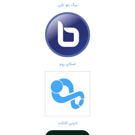
بیگ بلو باتن
اسکای روم
ادوبی کانکت