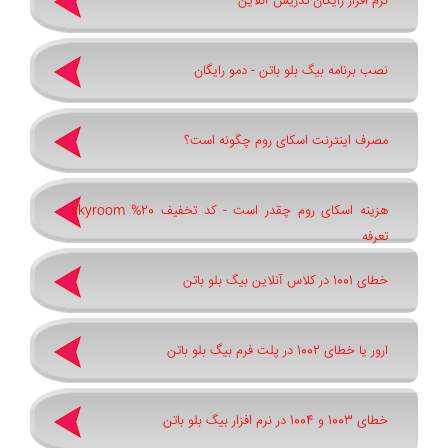
نرم افزار رایگان تدریس آنلاین
نصب برنامه بیگ بلو باتن - دمو رایگان
مصرف اینترنت اسکای روم چگونه است؟
هزینه اسکای روم چقدر است - کد تخفیف 20% skyroom -
تعرفه
خطای 1001 در کلاس آنلاین بیگ بلو باتن
ارور یا خطای 1002 در پلت فرم بیگ بلو باتن
خطای 1003 و 1004 در نرم افزار بیگ بلو باتن