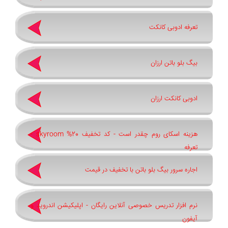
تعرفه ادوبی کانکت
بیگ بلو باتن ارزان
ادوبی کانکت ارزان
هزینه اسکای روم چقدر است - کد تخفیف 20% skyroom -
تعرفه
اجاره سرور بیگ بلو باتن با تخفیف در قیمت
نرم افزار تدریس خصوصی آنلاین رایگان - اپلیکیشن اندروید و
آیفون