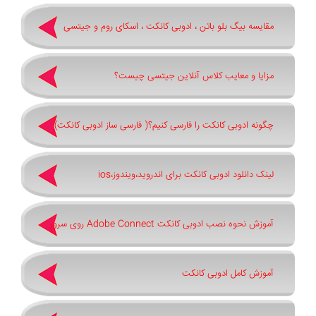
مقایسه بیگ بلو باتن ، ادوبی کانکت ، اسکای روم و جیتسی
مزایا و معایب کلاس آنلاین جیتسی چیست؟
چگونه ادوبی کانکت را فارسی کنیم؟( فارسی ساز ادوبی کانکت)
لینک دانلود ادوبی کانکت برای اندروید،ویندوز،ios
آموزش نحوه نصب ادوبی کانکت Adobe Connect روی سرور
آموزش کامل ادوبی کانکت