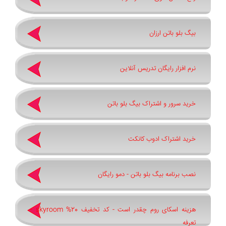
بیگ بلو باتن ارزان
نرم افزار رایگان تدریس آنلاین
خرید سرور و اشتراک بیگ بلو باتن
خرید اشتراک ادوب کانکت
نصب برنامه بیگ بلو باتن - دمو رایگان
هزینه اسکای روم چقدر است - کد تخفیف 20% skyroom -
تعرفه