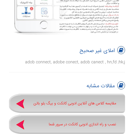
املای غیر صحیح
adob connect, adobe conect, adob canect , hn,fd ;hk;j
مقالات مشابه
مقایسه کلاس های آنلاین ادوبی کانکت و بیگ بلو باتن
نصب و راه اندازی ادوبی کانکت در سرور شما