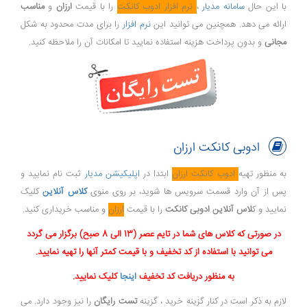
با این حال
سامانه مدیار
،
نرم افزار ادوب کانکت
را با قیمت
ارزان
و
مناسب
ارائه می دهد. همچنین می توانید این
نرم افزار
را برای مدت محدود به شکل
مجانی
و بدون پرداخت هزینه استفاده نمایید تا امکانات آن را ملاحظه کنید.
ادوبی کانکت ارزان
به منظور تهیه
ادوب کانکت ارزان
ابتدا در
اپلیکیشن مدیار
ثبت نام نمایید و
پس از آن وارد قسمت سرویس ها شوید، بر روی منوی
کلاس آنلاین
کلیک
نمایید و ک
لاس آنلاین ادوبی کانکت
را با قیمت
ارزان
و مناسب خریداری کنید.
در صورتی که کلاس های شما در تایم عصر (13 الی 8 صبح) برگزار می گردد
می توانید با استفاده از کد تخفیف و با قیمت کمتر آنها را تهیه نمایید.
به منظور دریافت کد تخفیف
اینجا
کلیک نمایید.
لازم به ذکر است در کنار گزینه خرید ، گزینه
تست رایگان
را نیز وجود دارد. می