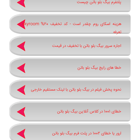
پلتفرم بیگ بلو باتن چیست
هزینه اسکای روم چقدر است - کد تخفیف 20% skyroom -
تعرفه
اجاره سرور بیگ بلو باتن با تخفیف در قیمت
خطا های رایج بیگ بلو باتن
نحوه پخش فیلم در بیگ بلو باتن با لینک مستقیم خارجی
خطای 1001 در کلاس آنلاین بیگ بلو باتن
ارور یا خطای 1002 در پلت فرم بیگ بلو باتن