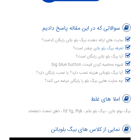
سوالاتی که در این مقاله پاسخ دادیم
سایت های ارائه دهنده بیگ بلو باتن رایگان کدامند؟
تعرفه بیگ بلو باتن
چقدر است؟
آیا بیگ بلو باتن رایگان است؟
شیوه محاسبه کردن قیمت big blue button
آیا بیگ بلوباتن هزینه نصب دارد؟ یا نصب رایگان دارد؟
چه سایت هایی بیگ بلو را رایگان عرضه می کنند؟
املا های غلط
بیگ بولو باتن ، بیگ بلو باتم ، fd' fg, fhjk ، ذهل ذمعث ذعففخد
نمایی از کلاس های بیگ بلوباتن