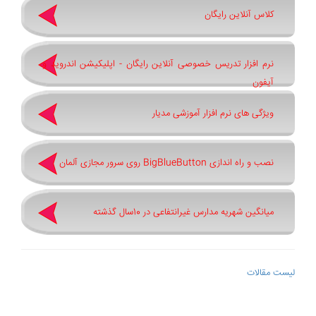
کلاس آنلاین رایگان
نرم افزار تدریس خصوصی آنلاین رایگان - اپلیکیشن اندروید و
آیفون
ویژگی های نرم افزار آموزشی مدیار
نصب و راه اندازی BigBlueButton روی سرور مجازی آلمان
میانگین شهریه مدارس غیرانتفاعی در 10سال گذشته
لیست مقالات