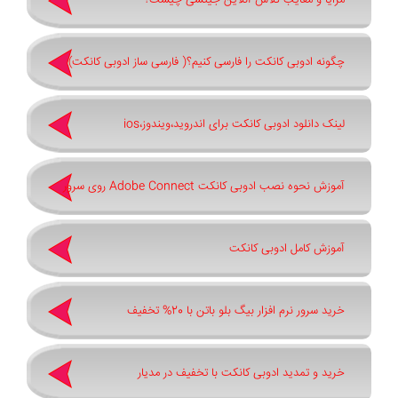
مزایا و معایب کلاس آنلاین جیتسی چیست؟
چگونه ادوبی کانکت را فارسی کنیم؟( فارسی ساز ادوبی کانکت)
لینک دانلود ادوبی کانکت برای اندروید،ویندوز،ios
آموزش نحوه نصب ادوبی کانکت Adobe Connect روی سرور
آموزش کامل ادوبی کانکت
خرید سرور نرم افزار بیگ بلو باتن با 20% تخفیف
خرید و تمدید ادوبی کانکت با تخفیف در مدیار