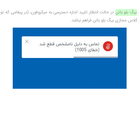
و
بیگ بلو باتن
در حالت انتظار تایید اجازه دسترسی به میکروفون، (در پیغامی که توس
 کلاس مجازی بیگ بلو باتن فراهم نباشد.