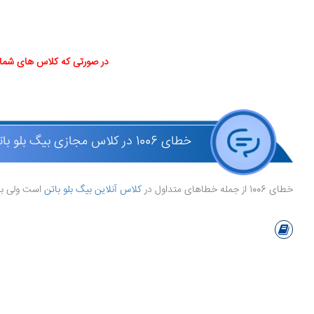
در صورتی که کلاس های شما در تایم عصر یعنی از ساعت 13 الی 8 صبح ب
خطای 1006 در کلاس مجازی بیگ بلو باتن
خطای 1006 از جمله خطاهای متداول در
کلاس آنلاین بیگ بلو باتن
است ولی برط