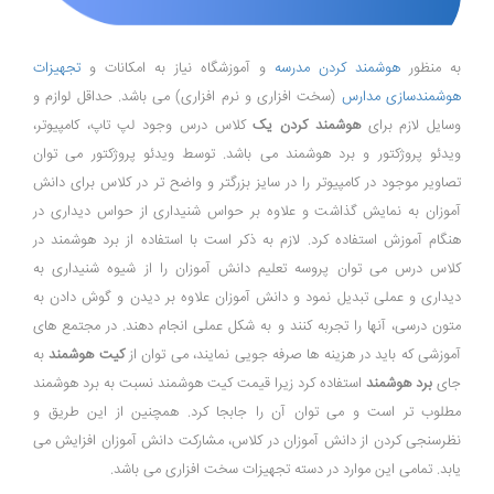
به منظور
هوشمند کردن مدرسه
و آموزشگاه نیاز به امکانات و
تجهیزات
هوشمندسازی مدارس
(سخت افزاری و نرم افزاری) می باشد. حداقل لوازم و
وسایل لازم برای
هوشمند کردن یک
کلاس درس وجود لپ تاپ، کامپیوتر،
ویدئو پروژکتور و برد هوشمند می باشد. توسط ویدئو پروژکتور می توان
تصاویر موجود در کامپیوتر را در سایز بزرگتر و واضح تر در کلاس برای دانش
آموزان به نمایش گذاشت و علاوه بر حواس شنیداری از حواس دیداری در
هنگام آموزش استفاده کرد. لازم به ذکر است با استفاده از برد هوشمند در
کلاس درس می توان پروسه تعلیم دانش آموزان را از شیوه شنیداری به
دیداری و عملی تبدیل نمود و دانش آموزان علاوه بر دیدن و گوش دادن به
متون درسی، آنها را تجربه کنند و به شکل عملی انجام دهند. در مجتمع های
آموزشی که باید در هزینه ها صرفه جویی نمایند، می توان از
کیت هوشمند
به
جای
برد هوشمند
استفاده کرد زیرا قیمت کیت هوشمند نسبت به برد هوشمند
مطلوب تر است و می توان آن را جابجا کرد. همچنین از این طریق و
نظرسنجی کردن از دانش آموزان در کلاس، مشارکت دانش آموزان افزایش می
یابد. تمامی این موارد در دسته تجهیزات سخت افزاری می باشد.