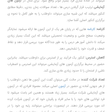
میتواند در آماده سازی فرد بسیار موثر واقع شود. برای مثال در
آزمون های
آزمایشی
ترتیب قرار گرفتن درس ها ، تعداد سوالات، زمان بندی،...دقیقا مطابق
کنکور میباشد که این شبیه سازی میتواند داوطلب را به طور کامل با نحوه ی
برگزاری کنکور اصلی آشنا سازد.
کارنامه:
کارنامه
هایی که در پایان هر یک از این آزمون ها ارائه میشود نمایانگر
وضعیت سطح علمی و وضعیت تحصیلی میباشد که این کمک بسیار زیادی
میکند تا دانش آموز هر درس را به طور جداگانه مورد بررسی قرار دهد و نقاط
ضعف و قدرت خود را تشخیص دهد.
کاهش استرس:
کنکور یک فرآیند پر از استرس برای داوطلب میباشد. بنابراین
حضور در محیط برگزاری آزمون های آزمایشی میتواند این استرس و اضطراب
ناشی از امتحان را تا حدود زیادی عادی سازی کند.
تعداد شرکت کننده:
در حالت کلی میتوان گفت این آزمون ها ذهن داوطلب را
از هر جهتی آماده ی حضور در
آزمون
اصلی میکند. معمولا افرادی که در آزمون
های آزمایشی شرکت میکنند بسیار زیاد هستند و همین امر باعث میشود تا
فرد توانایی های خود را با سایر افراد و رقیبان خود که در آزمون شرکت کرده
اند مورد بررسی قرار دهند. در اینصورت براحتی میتوانند رتبه ی خود را در