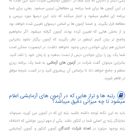
یکی دیگر از دلایلی که باید شما در ؟آزمون آزمایشی شرکت کنید این است که
در این آزمون ها برای شما برنامه ی مطالعاتی تبیین میشود. یعنی برای شما
برنامه ای تنظیم میشود و اجبار میکنند که باید این درسها مورد بررسی و
مطالعه قرار بگیرند. و ضمنا آزمون ها بر اساس درسهای تعیین شده خواهد بود
و از بخش هایی که تعیین کرده بودند آزمون گرفته میشود. اگر بخواهیم
واضح تر بیان کنیم. اینطور در نظر بگیرید که آزمون برگزار نشود بنابراین
اجباری هم برای خواندن درس وجود نخواهد داشت. در اینصورت ممکن است
شما یک روز را برای خواندن درس از دست بدهید و یا زمان خود را تلف کنید.
بنابراین میتوان گفت شرکت در
آزمون های آزماشی
به شما یک برنامه ریزی
منظم و جامع خواهد داد تا براساس آن پیشروی کنید و در کسب نتیجه موفق
تر ظاهر شوید.
رتبه ها و تراز هایی که در آزمون های آزمایشی اعلام
میشود تا چه میزانی دقیق میباشد؟
باید به این نکته توجه داشته باشید رتبه ای که در آزمون می آورید نمیتواند
نمایانگر رتبه ی اصلی شما در کنکور باشد. یکی از مهم ترین عواملی که اختلاف
رتبه بوجود میاورد در
تعداد شرکت کنندگان
آزمون کنکور و آزمون آزمایشی